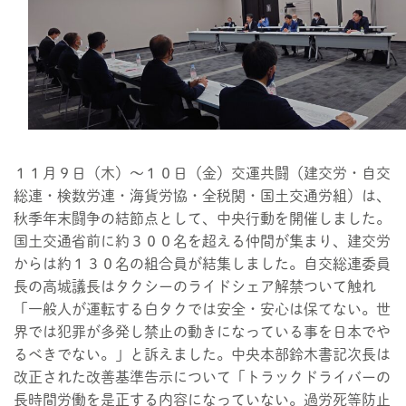
１１月９日（木）～１０日（金）交運共闘（建交労・自交
総連・検数労連・海貨労協・全税関・国土交通労組）は、
秋季年末闘争の結節点として、中央行動を開催しました。
国土交通省前に約３００名を超える仲間が集まり、建交労
からは約１３０名の組合員が結集しました。自交総連委員
長の高城議長はタクシーのライドシェア解禁ついて触れ
「一般人が運転する白タクでは安全・安心は保てない。世
界では犯罪が多発し禁止の動きになっている事を日本でや
るべきでない。」と訴えました。中央本部鈴木書記次長は
改正された改善基準告示について「トラックドライバーの
長時間労働を是正する内容になっていない。過労死等防止