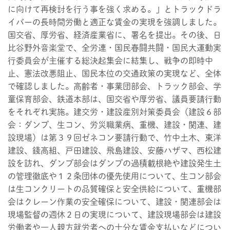
に向けて再検討を行う事を強く求める。」とトラックドラ
イバーの長時間労働と適正な賃金の実現を強調しました。
国交省、厚労省、経済産業省に、署名を提出。その後、日
比谷野外音楽堂で、全労連・国民春闘共闘・国民大運動実
行委員会が主催する総決起集会に結集し、戦争の即時中
止、憲法改悪阻止、国民本位の交通政策の実現など、全体
で確認しました。高齢者・事業団部会、トラック部会、学
童保育部会、鉄道本部は、国交省や厚労省、議員要請行動
をそれぞれ実施。建交労・建設産別対策委員会（建設６部
会：ダンプ、生コン、労災職業病、重機、建設・関連、建
設現場）は第３９回ゼネコン要請行動で、竹中土木、東洋
建設、錢高組、戸田建設、飛島建設、安藤ハザマ、西松建
設を訪れ、ダンプ部会はダンプの過積載根絶や建設発生土
の管理徹底や１２条団体の優先使用について、生コン部会
は生コンクリートの品質確保と安全供給について、重機部
会はクレーン作業の安全確保について、建設・関連部会は
現場監督の週休２日の実現について、建設現場部会は建設
労働者や一人親方就労者への十分な賃金支払いなどについ