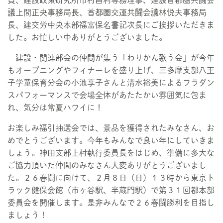
員、建設政策研究所市村昌利専務理事、建設首都圏共闘会
議上間正央事務局長、首都圏交運共闘会議林悦夫事務局
長、建交労中央本部福富保名書記次長にご挨拶いただきま
した。お忙しい中ありがとうございました。
建設・関連部会の仲間が集う「わりかん歌う会」が今年
もオープニングやフィナーレを盛り上げ、三多摩支部八王
子学童保育分会の小池享子さんと清水裕美によるフラダン
スパフォーマンスで会場全体があたたかい雰囲気に包ま
れ、気分は常夏ハワイに！
お楽しみ福引抽選会では、景品を獲得されたみなさん、お
めでとうございます。今年もみんなで良い年にしていきま
しょう。神田支部上村執行委員長をはじめ、準備に多大な
ご協力頂いた仲間のみなさん大変ありがとうございまし
た。２６春闘に向けて、２月８日（日）１３時から東京ト
ラック健保会館（市ヶ谷駅、半蔵門駅）で第３１回都本部
委員会を開催します。是非みんなで２６春闘勝利を目指し
ましょう！