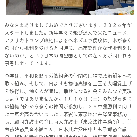
みなさまあけましておめでとうございます。２０２６年が
スタートしました。新年早々に飛び込んで来たニュース、
アメリカトランプ政権によるベネズエラ侵攻は、米が多く
の国から批判を受けると同時に、高市総理がなぜ批判をし
ないのか、という日本の同盟国としての在り方が問われる
事態に至っています。
今年は、平和を願う労働組合の仲間の団結で政治闘争への
取り組み、そして、何よりも物価高騰を上回る大幅賃上げ
を獲得し、働く人が豊に、幸せになる社会をみんなで実現
しようではありませんか。１月１０日（土）の旗びらきに
は組織内外から多くの仲間が参加し、２６春闘勝利に向け
た士気を高め合いました。来賓に東京地評井澤智事務局
長、顧問弁護士の笹山尚人弁護士（東京法律事務所）、前
衆議院議員宮本徹さん、日本共産党田中とも子都議会議