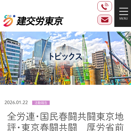
トピックス
2026.01.22
活動報告
全労連・国民春闘共闘東京地
評・東京春闘共闘 厚労省前