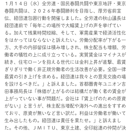
１月１４日（水）全労連・国民春闘共闘や東京地評・東京
春闘共闘は、２０２６年春闘勝利を目指し、厚労省前宣
伝、経団連包囲行動を開催しました。全労連の秋山議長は
経団連前で「毎年この場所で大幅賃上げの声を挙げてい
る。加えて残業時間短縮、そして、軍需産業で経済活性化
をはかってはならないと訴えたい。労働分配率が下がる一
方、大手の内部留保は積み増しされ、株主配当も増額、労
働者の犠牲の上に成り立っている。実質賃金はマイナスが
続き、住宅ローンを抱える世代には金利上昇が直撃、最賃
ぎりぎりで働く非正規労働者の生活改善が必要。全国一律
最賃の引き上げを求める。経団連は我々との意見交換の場
を設けるべきだ。」と訴えました。首都圏青年ユニオン吉
田事務局長は「株価が上がるのは結構だが働く者の賃金が
上がっていない事が問題だ。会社は『賃上げのための原資
がない』と言うが、株主配当増配や海外への進出をすすめ
ており、原資が無いなど言い訳だ。利益は労働者が働いて
生み出したもの。経団連は責任を果たせ。」と訴えまし
た。その他、ＪＭＩＴＵ、東京土建、全印総連の仲間が決