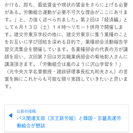
かける、即ち、最低賃金や現状の賃金をさらに上げる必要
がある。労働組合運動が必要不可欠な理由がここにありま
す。」と、力強く述べられました。第２回は「経済編」と
して６月１３日（土）１４時～リモート併用で開催しま
す。建交労東京学校の他に、建交労東京に集う業種のこと
をお互いに学び団結を深める目的で、業種部会活動報告学
習交流集会を開催しています。各業種部会の代表の方が講
師を担い、次回第７回は労災職業病部会の菊地彰人さんに
講演頂きます。「労働組合は嵐のように沢山学習を！」
（元中央大学名誉教授・建政研理事長松丸和夫さん）の言
葉を胸にこれからも可能な限り実践していきたいと思いま
す。
以前の投稿
バス関連支部（京王新労組）と韓国・京畿高速労
働組合が懇談