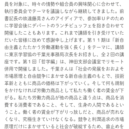
員を対象に、時々の情勢や組合員の興味関心に合わせて、
執行委員会でテーマを議論しながら継続してきました。前
書記長の故遠藤晃さんのアイディアで、参加率ＵＰのため
に学習会後にデパートのランチビュッフェを抱き合わせて
開催したこともあります。これまで講師を引き受けていた
だいた皆様に改めて感謝申し上げます。第１１期は「新自
由主義とたたかう労働運動を強く長く」をテーマに、講師
に東京学習協の千葉光事務局次長をお招きし、全２回の講
座です。第１回「哲学編」は、神田支部会議室でリモート
併用で開催しました。千葉さんは「社会の発展をおおよそ
市場原理と自由競争にまかせる新自由主義のもとで、技術
革新とともに商品の価格は下がっていく。そして何も規制
をかけなければ労働力商品として私たち働く者の賃金が下
がる。私たち労働力商品が他の商品と違う点は、商品を消
費する消費者であること、そして、生身の人間であるとい
うこと。働く者の賃金が下がりっ放しだと、商品が売れな
くなり、究極生きていけなくなる。競争と利潤追求の市場
原理だけにまかせていると社会が破綻するため、歯止めを