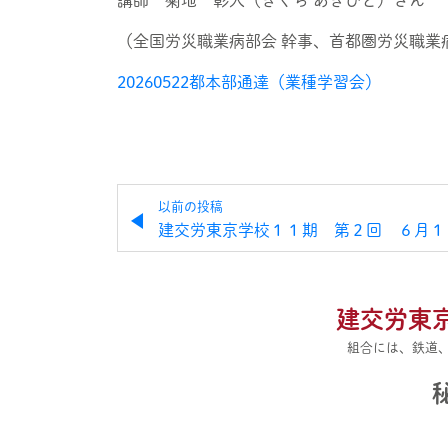
講師 菊地 彰人（きくち あきひと）さん
（全国労災職業病部会 幹事、首都圏労災職業
20260522都本部通達（業種学習会）
以前の投稿
建交労東京学校１１期 第２回 ６月１
建交労東
組合には、鉄道