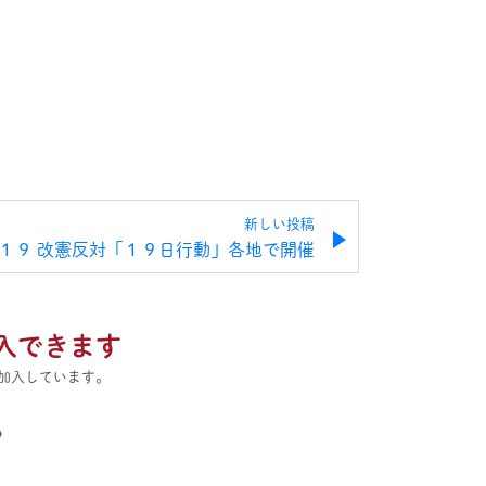
新しい投稿
.１９ 改憲反対「１９日行動」各地で開催
入できます
加入しています。
。