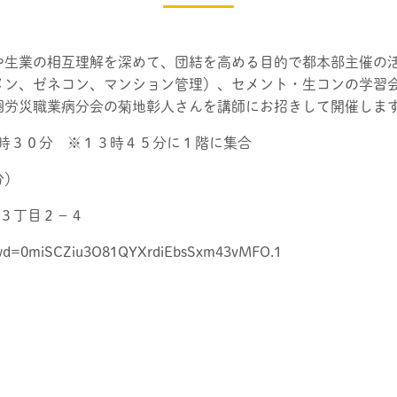
や生業の相互理解を深めて、団結を高める目的で都本部主催の
メン、ゼネコン、マンション管理）、セメント・生コンの学習
圏労災職業病分会の菊地彰人さんを講師にお招きして開催しま
５時３０分 ※１３時４５分に１階に集合
分）
町３丁目２−４
?pwd=0miSCZiu3O81QYXrdiEbsSxm43vMFO.1