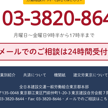
03-3820-86
月曜日～金曜日9時半から17時半まで
メールでのご相談は
24時間受
業別紹介
共済について
機関紙
建交労東京について
全日本建設交運一般労働組合東京都本部
〒135-0048
東京都江東区門前仲町1-20-3
東京建設自労会館７
3-3820-8644・Fax: 03-3820-8646
・
メールでのご相談はこち