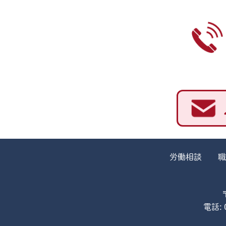
労働相談
職
電話: 0