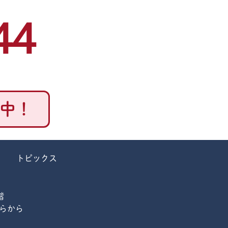
44
付中！
トピックス
階
らから